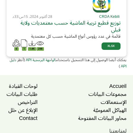
CRDA Kebili
28 أكتوبر 2024، 15س:33د
توزيع قطيع تربية الماشية حسب معتمديات ولاية
قبلي
قائمة في عدد رؤوس أنواع الماشية حسب كل معتمدية
XLSX
0
1
1.4K
298
يمكنك أيضا الوصول إلى هذا التسجيل باستخدام
الواجهة البرمجية API
(أنظر
دليل
)
API
Accueil
لوحات القيادة
مجموعات البيانات
طلبات البيانات
الإستعمالات
التراخيص
الهياكل العموميّة
الإبلاغ عن خلل
محاور البيانات المفتوحة
Contact
لمتابعتنا