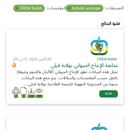
التصنيفات:
المؤسسات:
CRDA Kebili
Activité animale
فلترة النتائج
CRDA Kebili
28 أكتوبر 2024، 15س:39د
متابعة الإنتاج الحيواني بولاية قبلي
تمثل هذه البيانات تطور الإنتاج الحيواني (الألبان واللحوم وغيرها)
بالطن حسب المعتمديات والسلالات. يتم جمع هذه البيانات
سنويا من المندوبية الجهوية للتنمية الفلاحية بولاية قبلي....
XLSX
0
3
2.0K
395