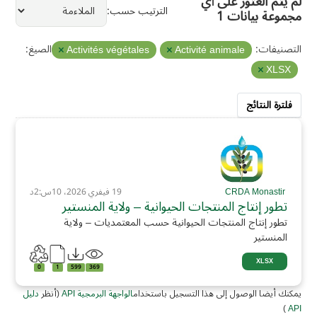
لم يتم العثور على أي
الترتيب حسب
مجموعة بيانات 1
التصنيفات:
الصيغ:
Activités végétales
Activité animale
XLSX
فلترة النتائج
CRDA Monastir
19 فيفري 2026، 10س:2د
تطور إنتاج المنتجات الحيوانية – ولاية المنستير
تطور إنتاج المنتجات الحيوانية حسب المعتمديات – ولاية
المنستير
XLSX
0
1
599
369
يمكنك أيضا الوصول إلى هذا التسجيل باستخدام
الواجهة البرمجية API
(أنظر
دليل
)
API