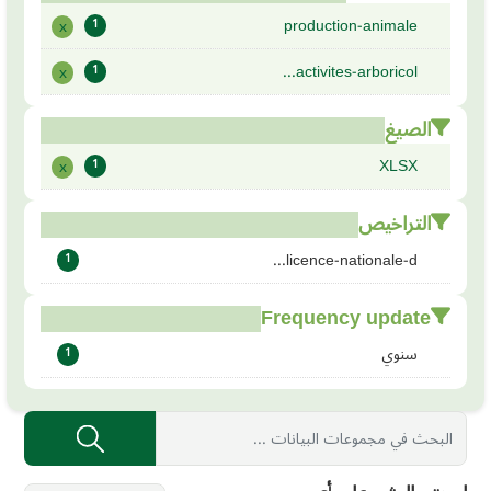
production-animale
x
1
activites-arboricol...
x
1
الصيغ
XLSX
x
1
التراخيص
licence-nationale-d...
1
Frequency update
سنوي
1