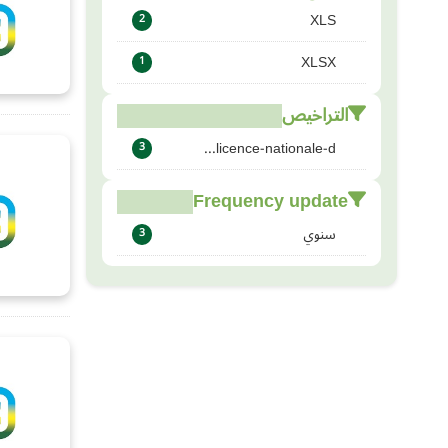
XLS
2
XLSX
1
التراخيص
licence-nationale-d...
3
Frequency update
سنوي
3