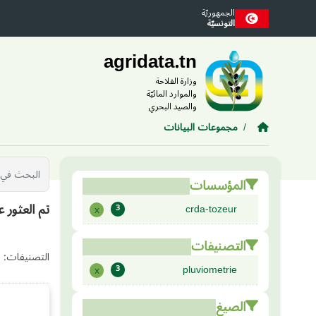
Skip to main conten
الجمهوريّة
التونسيّة
agridata.tn
وزارة الفلاحة
والموارد المائيّة
والصيد البحري
مجموعات البيانات
المؤسسات
تم العثور 
crda-tozeur
x
3
التصنيفات
التصنيفات:
pluviometrie
x
3
الصيغ