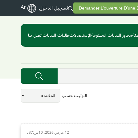
Ar
تسجيل الدخول
Demander L’ouverture D’une
يّة
محاور البيانات المفتوحة
الإستعمالات
طلبات البيانات
اتصل بنا
الترتيب حسب
12 مارس 2026، 10س:37د