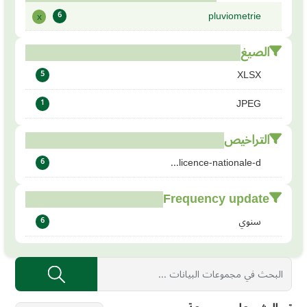
pluviometrie
x
6
الصيغ
XLSX
5
JPEG
1
التراخيص
licence-nationale-d...
6
Frequency update
سنوي
6