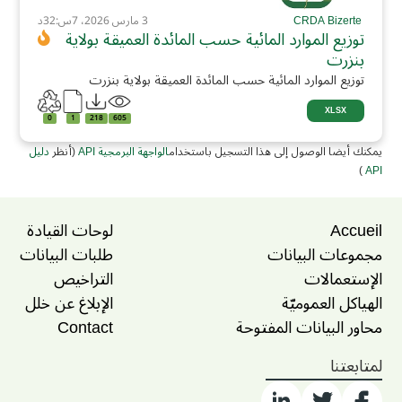
CRDA Bizerte
3 مارس 2026، 7س:32د
توزيع الموارد المائية حسب المائدة العميقة بولاية
بنزرت
توزيع الموارد المائية حسب المائدة العميقة بولاية بنزرت
XLSX
0
1
218
605
يمكنك أيضا الوصول إلى هذا التسجيل باستخدام
الواجهة البرمجية API
(أنظر
دليل
)
API
Accueil
لوحات القيادة
مجموعات البيانات
طلبات البيانات
الإستعمالات
التراخيص
الهياكل العموميّة
الإبلاغ عن خلل
محاور البيانات المفتوحة
Contact
لمتابعتنا