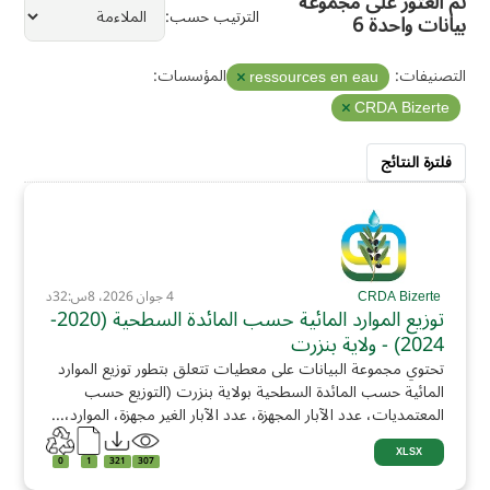
تم العثور على مجموعة
الترتيب حسب
بيانات واحدة 6
التصنيفات:
المؤسسات:
ressources en eau
CRDA Bizerte
فلترة النتائج
CRDA Bizerte
4 جوان 2026، 8س:32د
توزيع الموارد المائية حسب المائدة السطحية (2020-
2024) - ولاية بنزرت
تحتوي مجموعة البيانات على معطيات تتعلق بتطور توزيع الموارد
المائية حسب المائدة السطحية بولاية بنزرت (التوزيع حسب
المعتمديات، عدد الآبار المجهزة، عدد الآبار الغير مجهزة، الموارد،...
XLSX
0
1
321
307