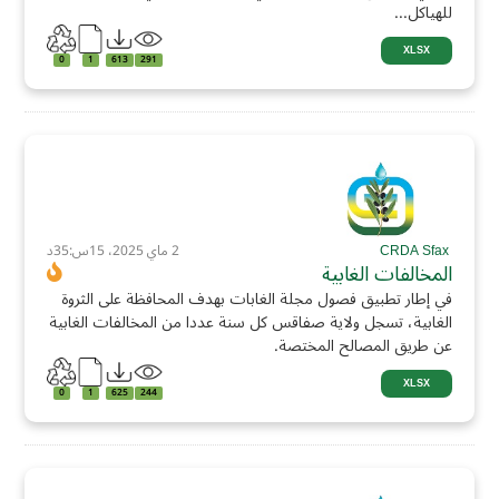
للهياكل...
XLSX
0
1
613
291
CRDA Sfax
2 ماي 2025، 15س:35د
المخالفات الغابية
في إطار تطبيق فصول مجلة الغابات بهدف المحافظة على الثروة
الغابية، تسجل ولاية صفاقس كل سنة عددا من المخالفات الغابية
عن طريق المصالح المختصة.
XLSX
0
1
625
244