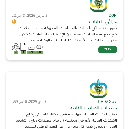
DGF
5 مارس 2026، 13س:2د
حرائق الغابات
تطور عدد حرائق الغابات والمساحات المحروقة حسب الولايات.
يتم جمع هذه البيانات سنويا من الإدارة العامة للغابات : يتكون
جدول البيانات من الأعمدة التالية السنة - الولاية - عدد...
XLSX
0
1
1.2K
1.0K
CRDA Sfax
5 ماي 2025، 10س:59د
منتجات المنابت الغابية
تحتل المنابت الغابية بجهة صفاقس مكانة هامة في إنتاج
الشتلات الغابية لأغراض مختلفة (الزينة، مصدات رياح، التشجير
الغابي) ولتوزيع كمية كل سنة في إطار العيد الوطني للشجرة