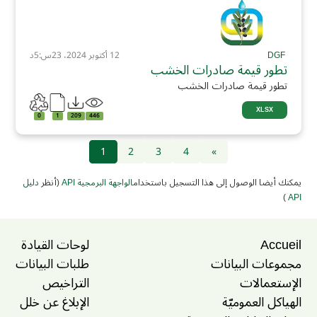
DGF
12 أكتوبر 2024، 23س:5د
تطور قيمة صادرات الخشب
تطور قيمة صادرات الخشب
XLSX
0
1
209
446
1
2
3
4
»
يمكنك أيضا الوصول إلى هذا التسجيل باستخدام
الواجهة البرمجية API
(أنظر
دليل
)
API
Accueil
لوحات القيادة
مجموعات البيانات
طلبات البيانات
الإستعمالات
التراخيص
الهياكل العموميّة
الإبلاغ عن خلل