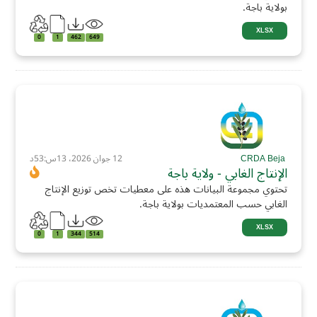
بولاية باجة.
XLSX
0
1
462
649
CRDA Beja
12 جوان 2026، 13س:53د
الإنتاج الغابي - ولاية باجة
تحتوي مجموعة البيانات هذه على معطيات تخص توزيع الإنتاج
الغابي حسب المعتمديات بولاية باجة.
XLSX
0
1
344
514