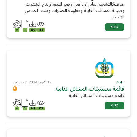
عناصركالتشجير الغابي والرعوي وجمع البذور وإنتاج الشتلات
وصيانة المسالك الغابية ومقاومة الحشرات وذلك للحد من
التصحر...
XLSX
0
1
699
183
DGF
12 أكتوبر 2024، 23س:5د
قائمة مستنبتات المشاتل الغابية
قائمة مستنبتات المشاتل الغابية
XLSX
0
1
949
871