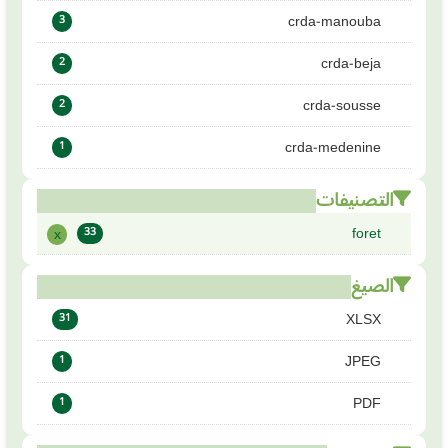
crda-manouba
3
crda-beja
2
crda-sousse
2
crda-medenine
1
التصنيفات
foret
x
33
الصيغ
XLSX
31
JPEG
1
PDF
1