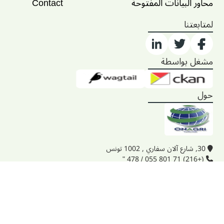
محاور البيانات المفتوحة
Contact
لمتابعتنا
مشغل بواسطة
حول
30, شارع آلان سفاري , 1002 تونس
(+216) 71 801 055 / 478 "
onagri@iresa.agrinet
تُتاح بيانات منصة
agridata.tn
التابعة لوزارة الفلاحة والموارد المائية والصيد بحسب
شروط تراخيص رئاسة الحكومة التونسية.