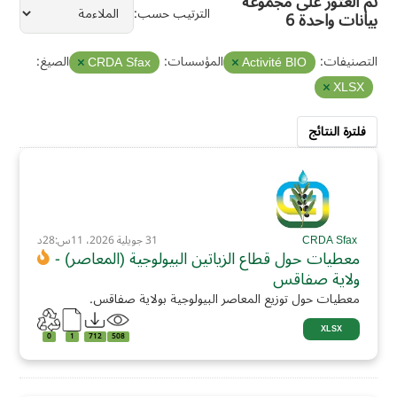
تم العثور على مجموعة
الترتيب حسب
بيانات واحدة 6
التصنيفات:
المؤسسات:
الصيغ:
CRDA Sfax
Activité BIO
XLSX
فلترة النتائج
CRDA Sfax
31 جويلية 2026، 11س:28د
معطيات حول قطاع الزياتين البيولوجية (المعاصر) -
ولاية صفاقس
معطيات حول توزيع المعاصر البيولوجية بولاية صفاقس.
XLSX
0
1
712
508