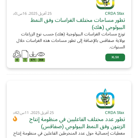
CRDA Sfax
25 أفريل 2025، 16س:0د
تطور مساحات مختلف الغراسات وفق النمط
البيولوجي (هك)
توزع مساحات الغراسات البيولوجية (هك) حسب نوع الزراعات
بولاية صفاقس بالإضافة إلى تطور مساحات هذه الغراسات خلال
السنوات.
XLSX
0
1
671
368
CRDA Sfax
25 أفريل 2025، 11س:42د
تطور عدد مختلف الفاعليين في منظومة إنتاج
الزيتون وفق النمط البيولوجي (صفاقس)
معطيات إحصائية حول عدد المنخرطين الفاعلين في منظومة إنتاج