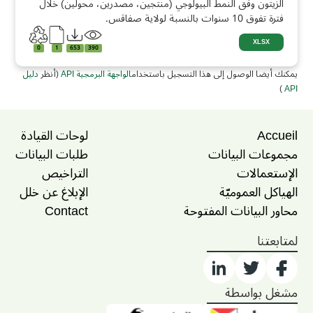
الزيتون وفق النمط البيولوجي (منتجين، مصدرين، محولين) خلال
فترة تفوق 10 سنوات بالنسبة لولاية صفاقس.
XLSX
0
1
653
390
يمكنك أيضا الوصول إلى هذا التسجيل باستخدام
الواجهة البرمجية API
(أنظر
دليل
)
API
Accueil
لوحات القيادة
مجموعات البيانات
طلبات البيانات
الإستعمالات
التراخيص
الهياكل العموميّة
الإبلاغ عن خلل
محاور البيانات المفتوحة
Contact
لمتابعتنا
مشغل بواسطة