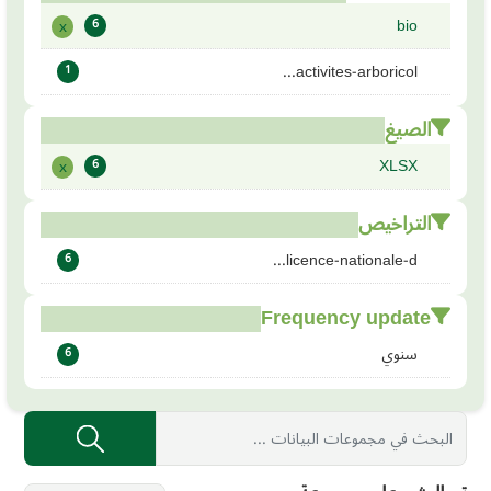
bio
x
6
activites-arboricol...
1
الصيغ
XLSX
x
6
التراخيص
licence-nationale-d...
6
Frequency update
سنوي
6