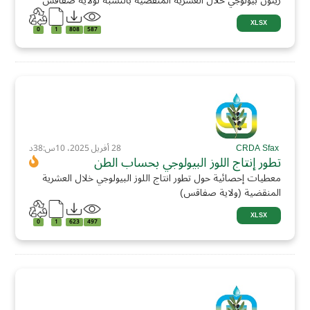
زيتون بيولوجي خلال العشرية المنقضية بالنسبة لولاية صفاقس
XLSX
0
1
808
587
CRDA Sfax
28 أفريل 2025، 10س:38د
تطور إنتاج اللوز البيولوجي بحساب الطن
معطيات إحصائية حول تطور انتاج اللوز البيولوجي خلال العشرية
المنقضية (ولاية صفاقس)
XLSX
0
1
623
497