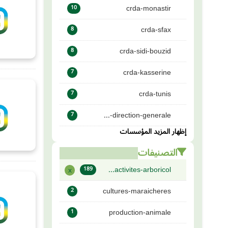
crda-monastir
10
crda-sfax
8
crda-sidi-bouzid
8
crda-kasserine
7
crda-tunis
7
direction-generale-...
7
إظهار المزيد المؤسسات
التصنيفات
activites-arboricol...
x
189
cultures-maraicheres
2
production-animale
1