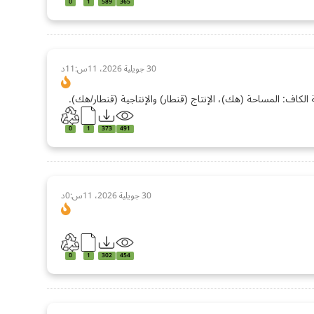
0
1
589
365
30 جويلية 2026، 11س:11د
الكاف: المساحة (هك)، الإنتاج (قنطار) والإنتاجية (قنطار/هك).
0
1
373
491
30 جويلية 2026، 11س:0د
0
1
302
454