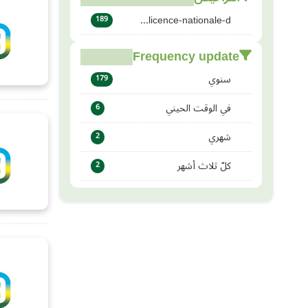
licence-nationale-d...
189
Frequency update
سنوي
179
في الوقت الحيني
6
شهري
2
كلّ ثلاث أشهر
2