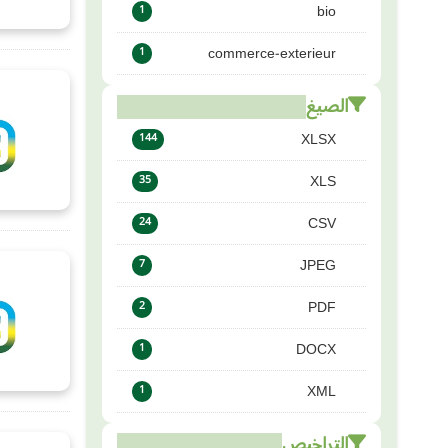
bio
1
commerce-exterieur
1
الصيغ
XLSX
144
XLS
35
CSV
24
JPEG
7
PDF
2
DOCX
1
XML
1
التراخيص