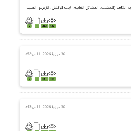
 الكاف (الخشب، المشاتل الغابية، زيت الإكليل، الزقزقو، الصيد
0
1
253
130
30 جويلية 2026، 11س:52د
0
1
561
151
30 جويلية 2026، 11س:43د