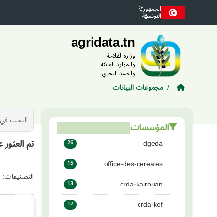
Skip to main conten
الجمهوريّة
التونسيّة
agridata.tn
وزارة الفلاحة
والموارد المائيّة
والصيد البحري
مجموعات البيانات
المؤسسات
تم العثور ع
dgeda
26
office-des-cereales
15
التصنيفات:
crda-kairouan
13
crda-kef
12