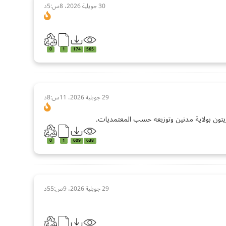
30 جويلية 2026، 8س:5د
0
1
174
565
29 جويلية 2026، 11س:8د
يتون بولاية مدنين وتوزيعه حسب المعتمديات.
0
1
609
638
29 جويلية 2026، 9س:55د