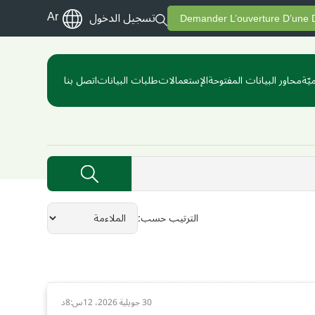
Ar
تسجيل الدخول
Demander L’ouverture D’une
يّة
محاور البيانات المفتوحة
الإستعمالات
طلبات البيانات
اتصل بنا
الترتيب حسب
30 جويلية 2026، 12س:8د